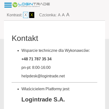
A
A
Kontrast:
X
X
Czcionka:
A
Kontakt
Wsparcie techniczne dla Wykonawców:
+48 71 787 35 34
pn-pt: 8:00-16:00
helpdesk@logintrade.net
Właścicielem Platformy jest:
Logintrade S.A.